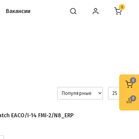
0
Вакансии
0
0
0
atch EACO/I-14 FMI-2/N8_ERP