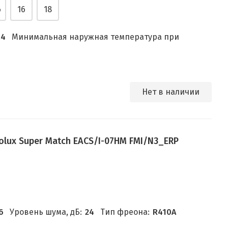
6
16
18
.4
Минимальная наружная температура при
Нет в наличии
olux Super Match EACS/I-07HM FMI/N3_ERP
6
Уровень шума, дБ:
24
Тип фреона:
R410A