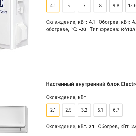
4.1
5
7
8
9.8
13.
Охлаждение, кВт:
4.1
Обогрев, кВт:
4
обогреве, °C:
-20
Тип фреона:
R410A
Настенный внутренний блок Electr
Охлаждение, кВт
2.1
2.5
3.2
5.1
6.7
Охлаждение, кВт:
2.1
Обогрев, кВт:
2.