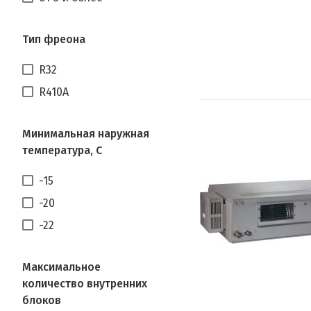
Тип фреона
R32
R410A
Минимальная наружная
температура, С
-15
-20
-22
Максимальное
количество внутренних
блоков