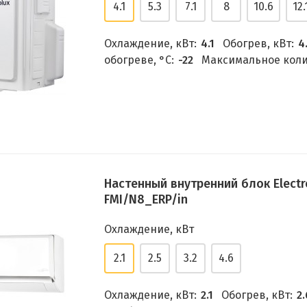
4.1
5.3
7.1
8
10.6
12.
Охлаждение, кВт:
4.1
Обогрев, кВт:
4
обогреве, °C:
-22
Максимальное коли
Настенный внутренний блок Electr
FMI/N8_ERP/in
Охлаждение, кВт
2.1
2.5
3.2
4.6
Охлаждение, кВт:
2.1
Обогрев, кВт:
2.