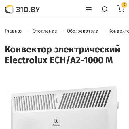
0
Главная
Отопление
Обогреватели
Конвект
Конвектор электрический
Electrolux ECH/A2-1000 M