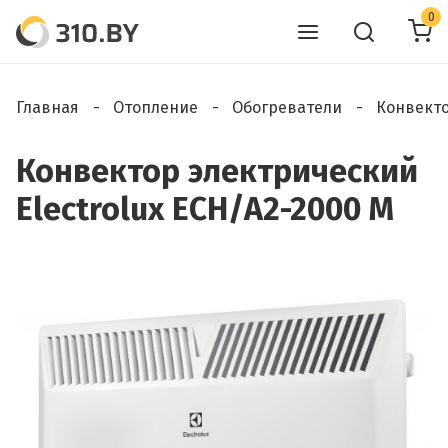
0
Главная
Отопление
Обогреватели
Конвект
Конвектор электрический
Electrolux ECH/A2-2000 M