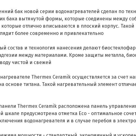
енний бак новой серии водонагревателей сделан по техн
них бака вытянутой формы, которые соединены между соб
и, которые отлично вписываются в плоский корпус. Тако
ыглядит более современно и привлекательно
ый состав и технология нанесения делают биостеклофа
 адгезии между материалами. Кроме защиты металла, био
воду чистой и свежей
нагревателе Thermex Ceramik осуществляется за счет наг
а основе титана. Такой нагревательный элемент отлича
анели Thermex Ceramik расположена панель управления
шкале предусмотрена отметка Eco - оптимальное сочет
ключения водонагревателя и в случае перебоя в электр
режима мощности - стандартный, экономичный и ускорен