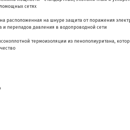
аломощных сетях
на расположенная на шнуре защита от поражения электр
а и перепадов давления в водопроводной сети
ысокоплотной термоизоляции из пенополиуритана, котор
ичество
р