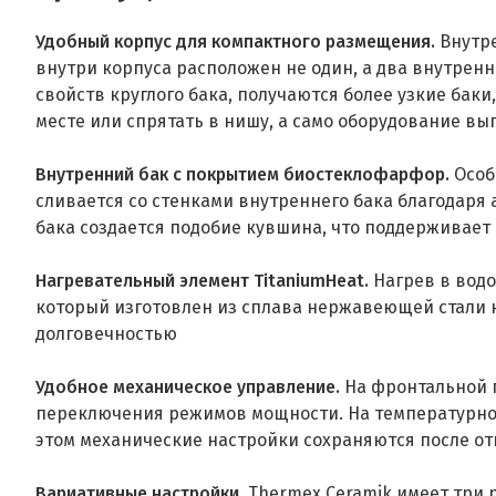
Удобный корпус для компактного размещения.
Внутр
внутри корпуса расположен не один, а два внутрен
свойств круглого бака, получаются более узкие бак
месте или спрятать в нишу, а само оборудование в
Внутренний бак с покрытием биостеклофарфор.
Особ
сливается со стенками внутреннего бака благодаря
бака создается подобие кувшина, что поддерживает 
Нагревательный элемент TitaniumHeat.
Нагрев в водо
который изготовлен из сплава нержавеющей стали н
долговечностью
Удобное механическое управление.
На фронтальной п
переключения режимов мощности. На температурной 
этом механические настройки сохраняются после от
Вариативные настройки.
Thermex Ceramik имеет три 