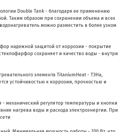
ологии Double Tank - благодаря ее применению
ой. Таким образом при сохранении объема и всех
й водонагреватель можно разместить в более узком
рфор надежной защитой от коррозии - покрытие
стеклофарфор сохраняет и качество воды - внутри
ревательного элемента TitaniumHeat - ТЭНа,
ется устойчивостью к коррозии, прочностью и
 - механический регулятор температуры и кнопки
ание нагрева воды и расхода электроэнергии. При
осети
ный. Минимальная мощность работы - 700 Вт, что