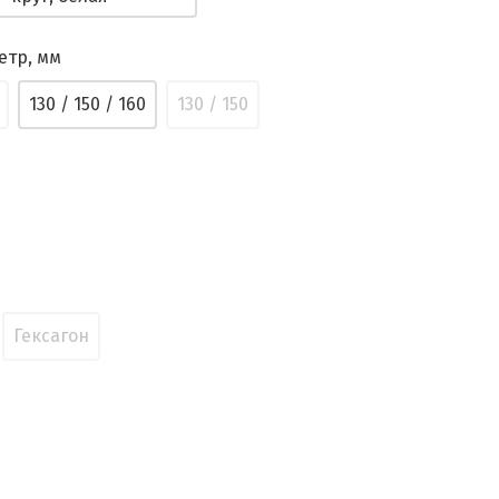
етр, мм
130 / 150 / 160
130 / 150
Гексагон