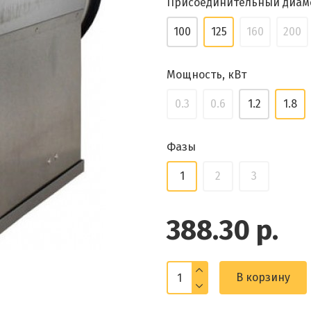
Присоединительный диам
100
125
160
200
Мощность, кВт
0.3
0.6
1.2
1.8
Фазы
1
2
3
388.30 р.
В корзину