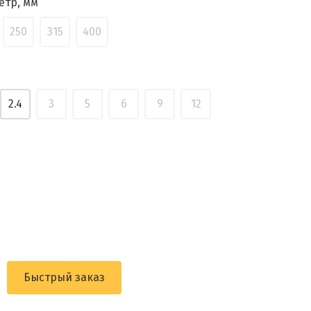
етр, мм
250
315
400
2.4
3
5
6
9
12
Быстрый заказ