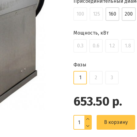
Присоединительный диам
100
125
160
200
Мощность, кВт
0.3
0.6
1.2
1.8
Фазы
1
2
3
653.50 р.
В корзину