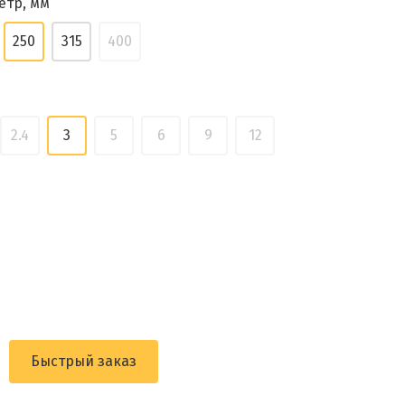
етр, мм
250
315
400
2.4
3
5
6
9
12
Быстрый заказ