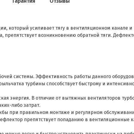
Гарантия
Отзывы
и, который усиливает тягу в вентиляционном канале и 
а, препятствует возникновению обратной тяги. Дефлекто
очей системы. Эффективность работы данного оборудов
ыльчатка турбины способствует быстрому и интенсивн
ская энергия. В отличие от вытяжных вентиляторов турб
аких-либо затрат.
жбы при правильном монтаже и регулярном обслуживании 
одефлектор препятствует попаданию в вентиляционные ка
ие можно легко и быстро установить практически на люб