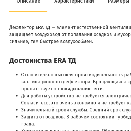
Описание
Характеристики
Размеры
Дефлектор
ERA ТД
— элемент естественной вентиляци
защищает воздуховод от попадания осадков и мусор
сильнее, тем быстрее воздухообмен.
Достоинства
ERA ТД
Относительно высокая производительность раб
вентиляционного дефлектора. Вращающаяся кр
препятствует опрокидыванию тяги.
Для работы устройства не требуется электриче
Согласитесь, это очень экономно и не требует к
Значительный сроки службы. Средний срок слу
Защита от осадков. В рабочем состоянии турб
града.
Компактная и легкая конструкция. Оборудован