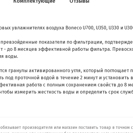
Комплектующие
Отзывы
вых увлажнителях воздуха Boneco U700, U350, U330 и U30
 Непревзойденные показатели по фильтрации, подтвержд
ат - до 8 месяцев эффективной работы фильтра. Превос
ия воды.
ся гранулы активированного угля, который поглощает п
ть под проточной водой в течение 2 минут и установить 
ективная работа с полным сохранением свойств до 8 м
 чтобы измерить жесткость воды и определить срок служ
бязывает производителя или магазин поставить товар в точном с