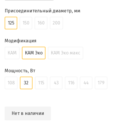
Присоединительный диаметр, мм
125
150
160
200
Модификация
КАМ
КАМ Эко
КАМ Эко макс
Мощность, Вт
108
32
115
43
116
44
179
Нет в наличии