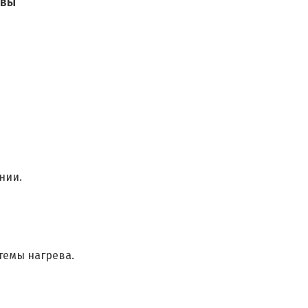
ывы
нии.
темы нагрева.