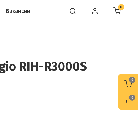
0
Вакансии
gio RIH-R3000S
0
0
0