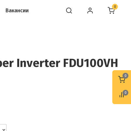
0
Вакансии
er Inverter FDU100VH
0
0
0