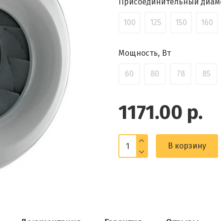
Присоединительный диам
100
125
150
160
Мощность, Вт
60
80
78
85
1171.00 р.
В корзину