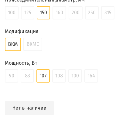
100
125
150
160
200
250
315
Модификация
ВКМ
ВКМС
Мощность, Вт
90
83
107
108
100
164
Нет в наличии