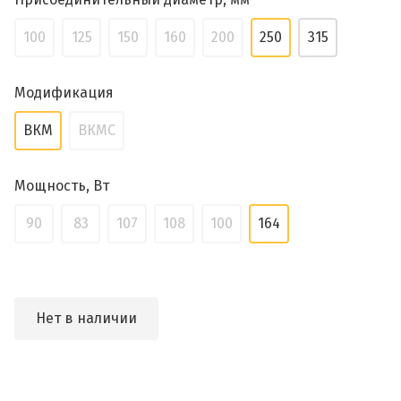
100
125
150
160
200
250
315
Модификация
ВКМ
ВКМС
Мощность, Вт
90
83
107
108
100
164
Нет в наличии