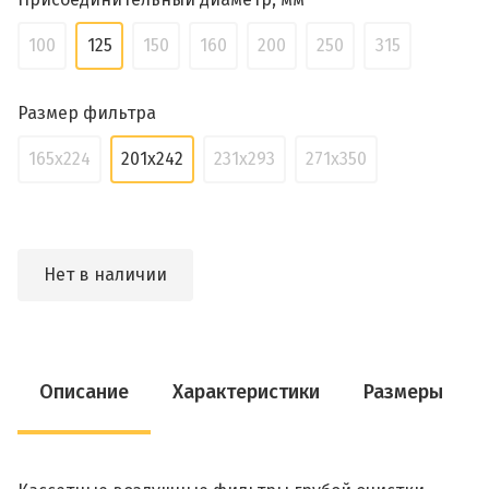
100
125
150
160
200
250
315
Размер фильтра
165х224
201х242
231х293
271х350
Нет в наличии
Описание
Характеристики
Размеры