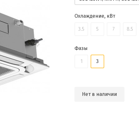
Охлаждение, кВт
3.5
5
7
8.5
Фазы
1
3
Нет в наличии