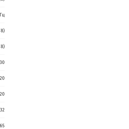
 Гц
/8)
/8)
 30
-20
-20
32
.65