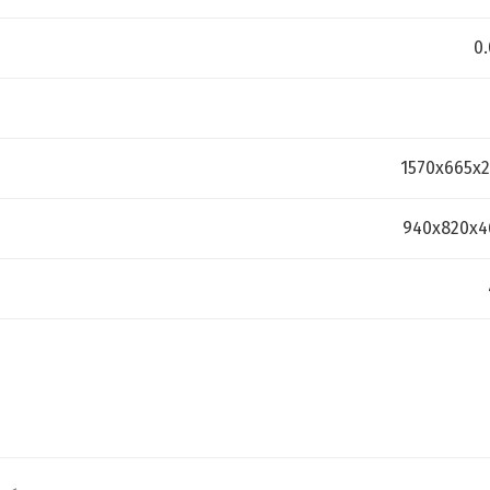
0
1570х665х2
940х820х4