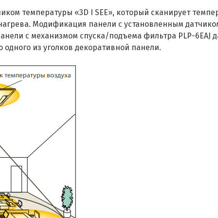
ом температуры «3D I SEE», который сканирует темпер
агрева. Модификация панели с установленным датчиком
анели с механизмом спуска/подъема фильтра PLP-6EAJ да
о одного из уголков декоративной панели.