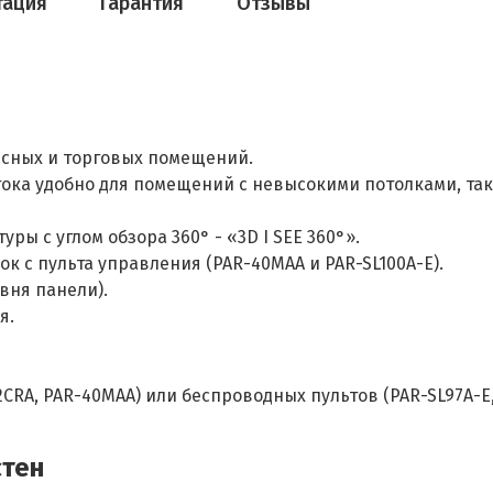
тация
Гарантия
Отзывы
исных и торговых помещений.
ока удобно для помещений с невысокими потолками, та
ы с углом обзора 360° - «3D I SEE 360°».
 с пульта управления (PAR-40MAA и PAR-SL100A-E).
вня панели).
я.
RA, PAR-40MAA) или беспроводных пультов (PAR-SL97A-E, 
стен