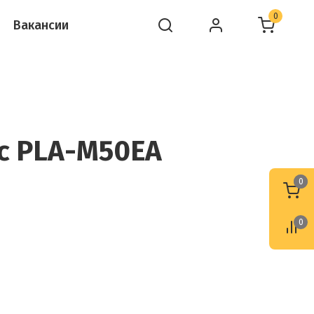
0
Вакансии
ic PLA-M50EA
0
0
0