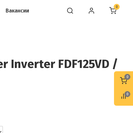
0
Вакансии
 Inverter FDF125VD /
0
0
0