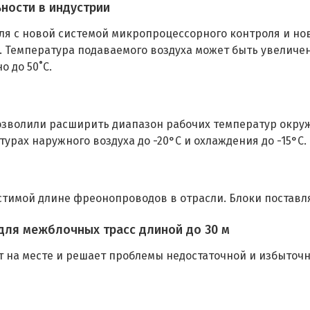
ности в индустрии
я с новой системой микропроцессорного контроля и но
Температура подаваемого воздуха может быть увеличена 
о до 50˚С.
позволили расширить диапазон рабочих температур окр
рах наружного воздуха до -20°С и охлаждения до -15°С.
устимой длине фреонопроводов в отрасли. Блоки постав
 для межблочных трасс длиной до 30 м
т на месте и решает проблемы недостаточной и избыточ