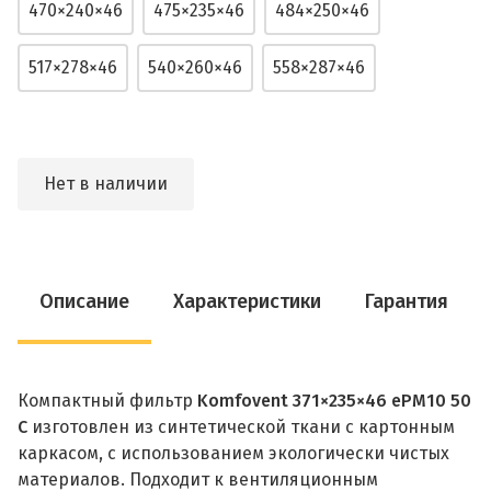
470×240×46
475×235×46
484×250×46
517×278×46
540×260×46
558×287×46
Нет в наличии
Описание
Характеристики
Гарантия
Компактный фильтр
Komfovent 371×235×46 ePM10 50
C
изготовлен из синтетической ткани с картонным
каркасом, с использованием экологически чистых
материалов. Подходит к вентиляционным