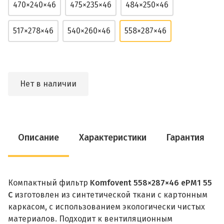
470×240×46
475×235×46
484×250×46
517×278×46
540×260×46
558×287×46
Нет в наличии
Описание
Характеристики
Гарантия
Компактный фильтр
Komfovent 558×287×46 ePM1 55
C
изготовлен из синтетической ткани с картонным
каркасом, с использованием экологически чистых
материалов. Подходит к вентиляционным