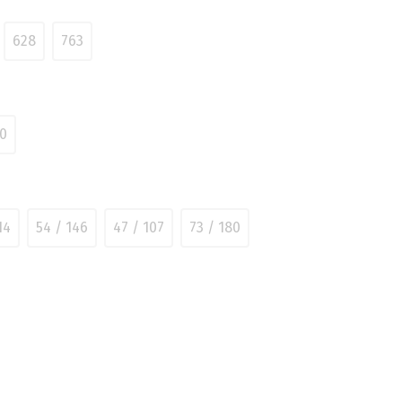
628
763
0
14
54 / 146
47 / 107
73 / 180