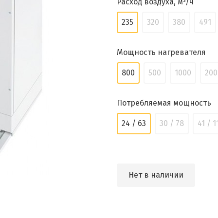
Расход воздуха, м³/ч
235
320
380
491
Мощность нагревателя
800
500
1000
200
Потребляемая мощность
24 / 63
30 / 78
41 / 1
Нет в наличии