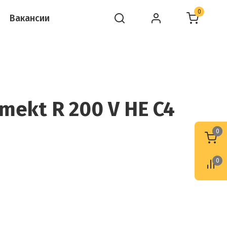
0
Вакансии
ekt R 200 V HE C4
0
0
0