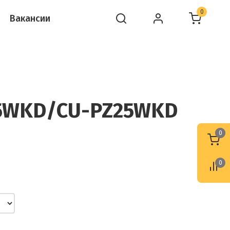
0
Вакансии
Z25WKD/CU-PZ25WKD
0
0
0