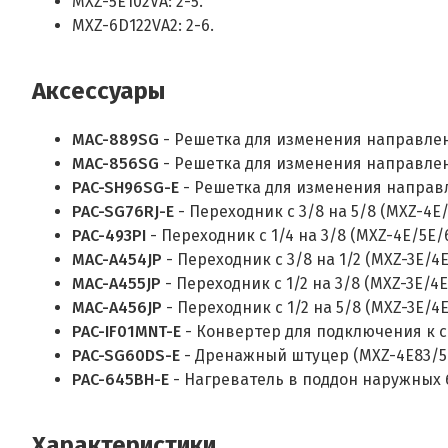
MXZ-5E102VA: 2-5.
MXZ-6D122VA2: 2-6.
Аксессуары
MAC-889SG
- Решетка для изменения направлен
MAC-856SG
- Решетка для изменения направлени
PAC-SH96SG-E
- Решетка для изменения направл
PAC-SG76RJ-E
- Переходник с 3/8 на 5/8 (MXZ-4E/
PAC-493PI
- Переходник с 1/4 на 3/8 (MXZ-4E/5E/
MAC-A454JP
- Переходник с 3/8 на 1/2 (MXZ-3E/4E
MAC-A455JP
- Переходник с 1/2 на 3/8 (MXZ-3E/4E
MAC-A456JP
- Переходник с 1/2 на 5/8 (MXZ-3E/4E
PAC-IF01MNT-E
- Конвертер для подключения к си
PAC-SG60DS-E
- Дренажный штуцер (MXZ-4E83/5E
PAC-645BH-E
- Нагреватель в поддон наружных 
Характеристики