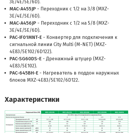
3E/4E/5E/6D).
MAC-A455JP
- Переходник с 1/2 на 3/8 (MXZ-
3E/4E/5E/6D).
MAC-A456JP
- Переходник с 1/2 на 5/8 (MXZ-
3E/4E/5E/6D).
PAC-IF01MNT-E
- Конвертер для подключения к
сигнальной линии City Multi (M-NET) (MXZ-
4E83/5E102/6D122).
PAC-SG60DS-E
- Дренажный штуцер (MXZ-
4E83/5E102).
PAC-645BH-E
- Нагреватель в поддон наружных
блоков MXZ-4E83/5E102/6D122.
Характеристики