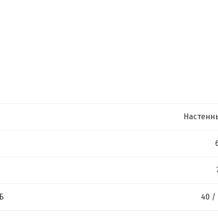
Настенн
Б
40 /