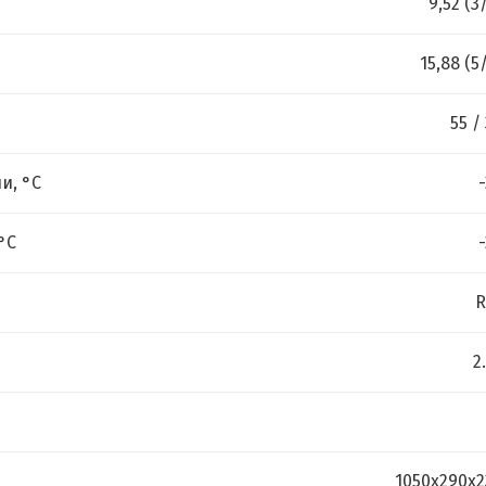
9,52 (3
15,88 (5
55 /
и, °C
°C
R
2
1050х290х2