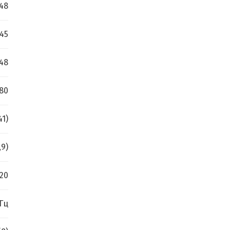
 48
 45
 48
080
41)
,9)
20
 Гц