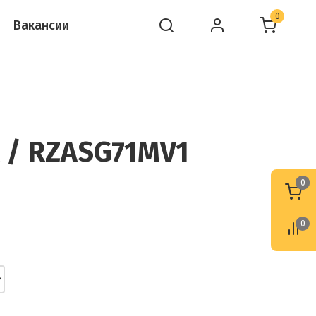
0
Вакансии
A / RZASG71MV1
0
0
0