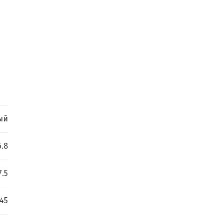
ый
6.8
7.5
 45