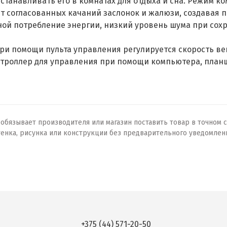
станавливать его в комнатах для отдыха и сна. Режим 
т согласованных качаний заслонок и жалюзи, создавая 
ой потребление энергии, низкий уровень шума при сох
ри помощи пульта управления регулируется скорость в
троллер для управления при помощи компьютера, план
бязывает производителя или магазин поставить товар в точном с
тенка, рисунка или конструкции без предварительного уведомлен
+375 (44) 571-20-50