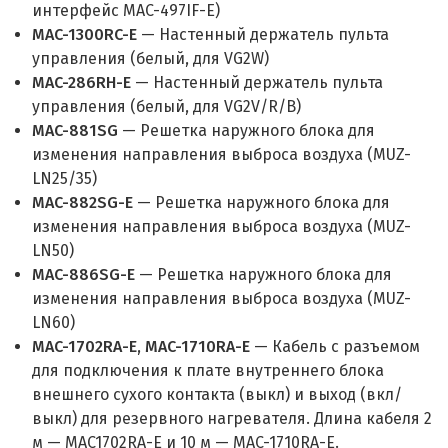
интерфейс MAC-497IF-E)
MAC-1300RC-E
— Настенный держатель пульта
управления (белый, для VG2W)
MAC-286RH-E
— Настенный держатель пульта
управления (белый, для VG2V/R/B)
MAC-881SG
— Решетка наружного блока для
изменения направления выброса воздуха (MUZ-
LN25/35)
MAC-882SG-E
— Решетка наружного блока для
изменения направления выброса воздуха (MUZ-
LN50)
MAC-886SG-E
— Решетка наружного блока для
изменения направления выброса воздуха (MUZ-
LN60)
MAC-1702RA-E, MAC-1710RA-E
— Кабель с разъемом
для подключения к плате внутреннего блока
внешнего сухого контакта (выкл) и выход (вкл/
выкл) для резервного нагревателя. Длина кабеля 2
м — MAC1702RA-E и 10 м — MAC-1710RA-E.