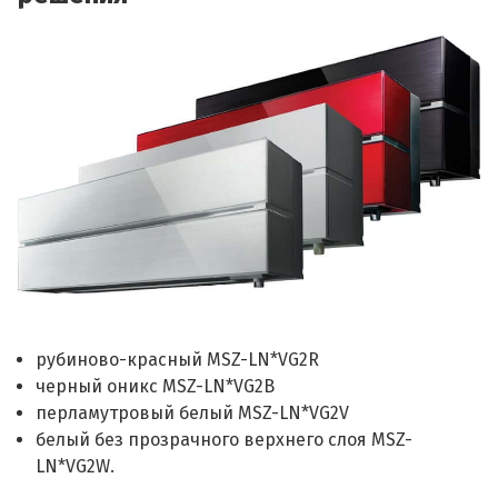
рубиново-красный MSZ-LN*VG2R
черный оникс MSZ-LN*VG2B
перламутровый белый MSZ-LN*VG2V
белый без прозрачного верхнего слоя MSZ-
LN*VG2W.