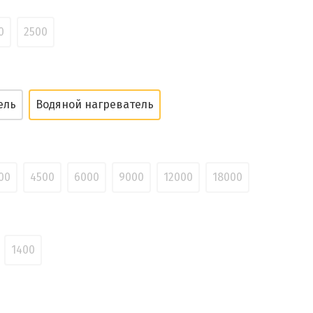
0
2500
ель
Водяной нагреватель
00
4500
6000
9000
12000
18000
1400