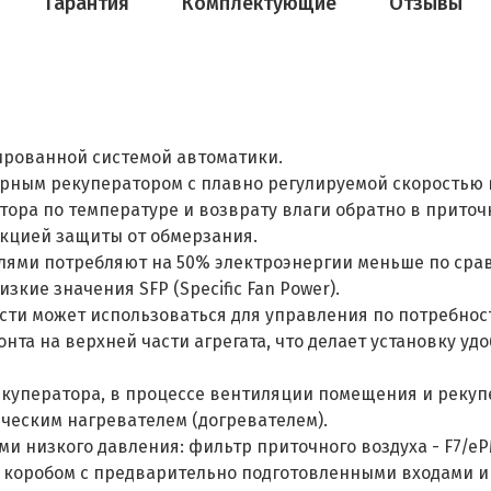
Гарантия
Комплектующие
Отзывы
рированной системой автоматики.
ным рекуператором с плавно регулируемой скоростью 
ора по температуре и возврату влаги обратно в приточ
кцией защиты от обмерзания.
лями потребляют на 50% электроэнергии меньше по ср
кие значения SFP (Specific Fan Power).
ти может использоваться для управления по потребнос
нта на верхней части агрегата, что делает установку у
рекуператора, в процессе вентиляции помещения и рекуп
ческим нагревателем (догревателем).
и низкого давления: фильтр приточного воздуха - F7/eP
коробом с предварительно подготовленными входами и 