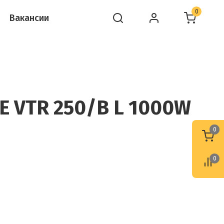
0
Вакансии
E VTR 250/B L 1000W
0
0
0