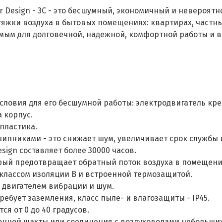
ver Design - 3C - это бесшумный, экономичный и невероят
яжки воздуха в бытовых помещениях: квартирах, частных
мым для долговечной, надежной, комфортной работы и 
словия для его бесшумной работы: электродвигатель кр
 корпус.
пластика.
пниками - это снижает шум, увеличивает срок службы и
sign составляет более 30000 часов.
рый предотвращает обратный поток воздуха в помещен
классом изоляции B и встроенной термозащитой.
 двигателем вибрации и шум.
требует заземления, класс пыле- и влагозащиты - IP45.
я от 0 до 40 градусов.
онной шахты или соединения с воздуховодами небольших