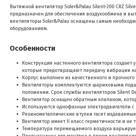
Вытяжной вентилятор Soler&Palau Silent-200 CRZ Sil
предназначен для обеспечения воздухообмена и выт
вентиляторы Soler&Palau оснащены самым необходи
оборудованием.
Особенности
Конструкция настенного вентилятора создает у
которые предотвращают передачу вибрации на
Корпус выполнен из качественного и прочного 
Вентиляторы комплектуются шариковыми подши
положении. Срок службы вентиляторов Silent De
Вентилятор оснащен обратным клапаном, кото
Используются однофазные электродвигатели с 
Резинометаллические втулки гасят издаваемые
Вентилятор имеет II класс герметичности и не 
Температура перемещаемого воздуха варьируетс
Предназначен для монтажа в проем вентиляци