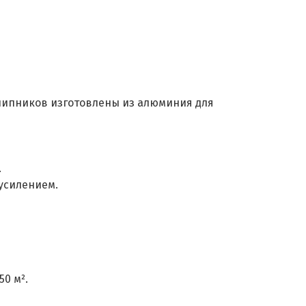
дшипников изготовлены из алюминия для
.
 усилением.
0 м².