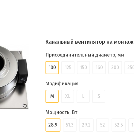
Канальный вентилятор на монтажн
Присоединительный диаметр, мм
100
125
150
160
200
25
Модификация
M
XL
L
S
Мощность, Вт
28.9
51.3
29.2
52
52.5
1