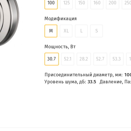
100
125
150
160
200
25
Модификация
M
XL
L
S
Мощность, Вт
30.7
52.1
28.2
52.7
53.3
Присоединительный диаметр, мм:
10
Уровень шума, дБ:
33.5
Давление, Па