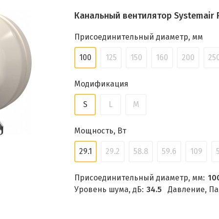
Канальный вентилятор Systemair R
Присоединительный диаметр, мм
100
125
150
160
200
25
Модификация
S
L
M
Мощность, Вт
29.1
29.2
58.8
59.6
109
Присоединительный диаметр, мм:
10
Уровень шума, дБ:
34.5
Давление, Па