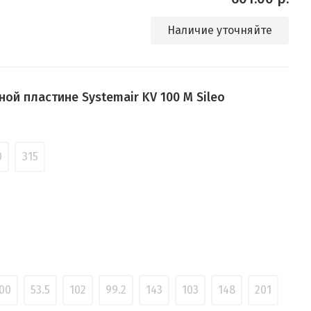
Наличие уточняйте
ой пластине Systemair KV 100 M Sileo
0
315
00
53.5
102
99.2
143
103
148
201