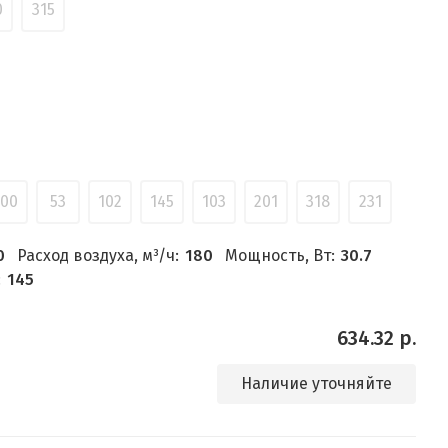
0
315
100
53
102
145
103
201
318
231
0
Расход воздуха, м³/ч:
180
Мощность, Вт:
30.7
:
145
634.32 р.
Наличие уточняйте