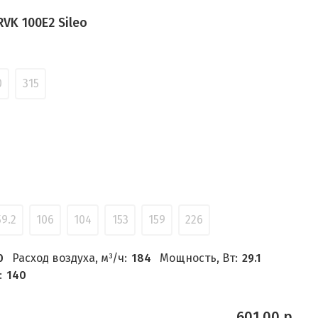
VK 100E2 Sileo
0
315
59.2
106
104
153
159
226
0
Расход воздуха, м³/ч:
184
Мощность, Вт:
29.1
:
140
601.00 р.