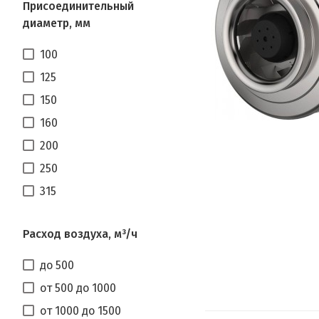
Присоединительный
диаметр, мм
100
125
150
160
200
250
315
Расход воздуха, м³/ч
до 500
от 500 до 1000
от 1000 до 1500