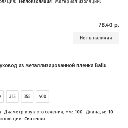
оляция:
Теплоизоляция
Материал изоляции:
78.40 р.
Нет в наличии
уховод из металлизированной пленки Ballu
0
315
355
400
а
Диаметр круглого сечения, мм:
100
Длина, м:
10
изоляции:
Синтепон