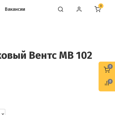
0
Вакансии
овый Вентс МВ 102
0
0
0