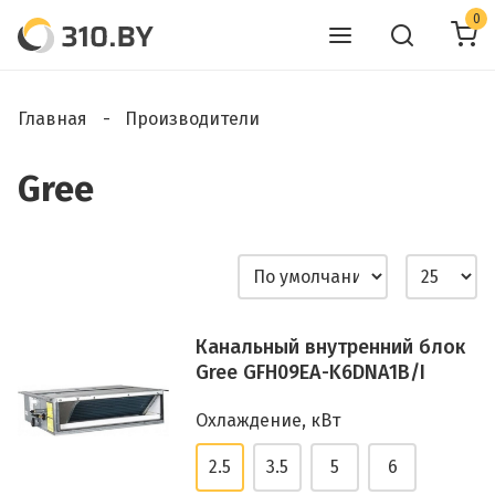
0
Главная
Производители
Gree
Канальный внутренний блок
Gree GFH09EA-K6DNA1B/I
Охлаждение, кВт
2.5
3.5
5
6