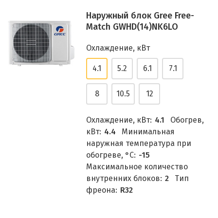
Наружный блок Gree Free-
Match GWHD(14)NK6LO
Охлаждение, кВт
4.1
5.2
6.1
7.1
8
10.5
12
Охлаждение, кВт:
4.1
Обогрев,
кВт:
4.4
Минимальная
наружная температура при
обогреве, °C:
-15
Максимальное количество
внутренних блоков:
2
Тип
фреона:
R32